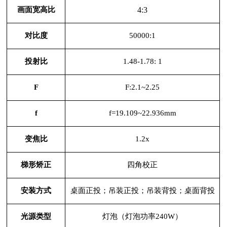
画面宽高比
4:3
对比度
50000:1
投射比
1.48-1.78: 1
F
F:2.1~2.25
f
f=19.109~22.936mm
变焦比
1.2x
梯形矫正
四角校正
安装方式
桌面正投；吊装正投；吊装背投；桌面背投
光源类型
灯泡（灯泡功率
240W）