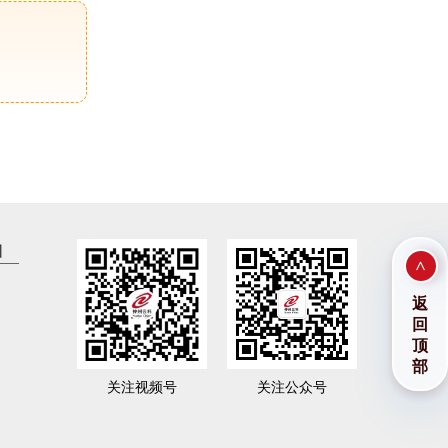
训
>
返
回
顶
部
关注视频号
关注公众号