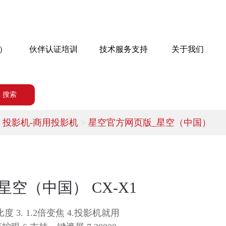
）
伙伴认证培训
技术服务支持
关于我们
搜索
>
投影机-商用投影机
>
星空官方网页版_星空（中国）
空（中国） CX-X1
度 3. 1.2倍变焦 4.投影机就用