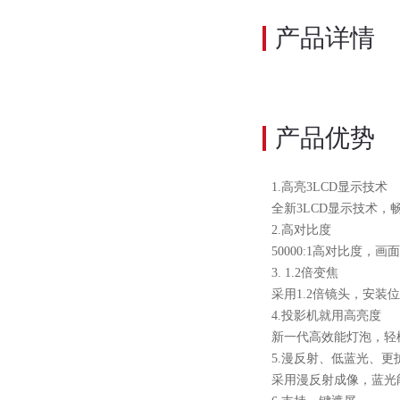
产品详情
产品优势
1.
高亮
3LCD
显示技术
全新
3LCD
显示技术，
2.
高对比度
50000:1
高对比度，画
3. 1.2
倍变焦
采用
1.2
倍镜头，安装
4.
投影机就用高亮度
新一代高效能灯泡，轻
5.
漫反射、低蓝光、更
采用漫反射成像，蓝光