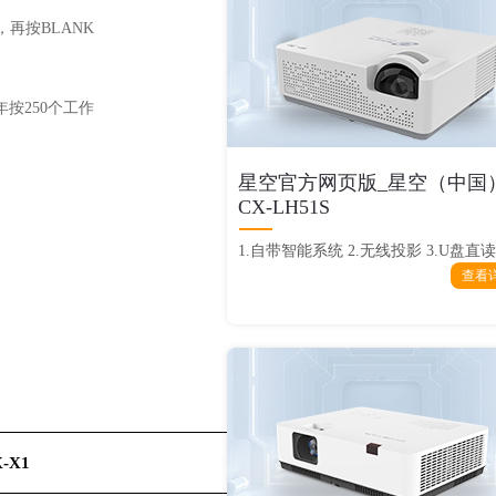
，再按
BLANK
年按
250
个工作
星空官方网页版_星空（中国
CX-LH51S
1.自带智能系统 2.无线投影 3.U盘直读 4.
查看
-X1