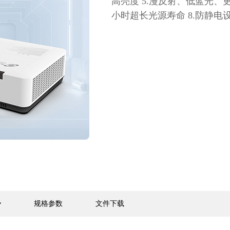
高亮度 5.漫反射、低蓝光、更护眼
小时超长光源寿命 8.防静电
势
规格参数
文件下载