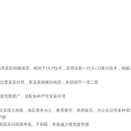
畅享原彩细腻画质。相对于
DLP
技术，采用全新一代
3LCD
显示技术，细腻
面过度真实自然，更逼真细腻的画质，灰部细节一清二楚
位置范围更广，适配各种严苛安装环境
松实现大画面，满足商务办公、教育教学、休闲娱乐、办公会议等多种需
护眼
能源及闪烁频率低。不刺眼，有效减少视觉疲劳感