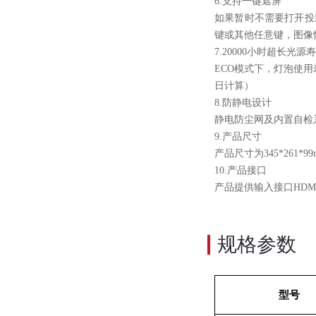
6.
支持一键遮屏
如果暂时不需要打开投
键或其他任意键，图像
7.20000
小时超长光源
ECO
模式下，灯泡使用
日计算）
8.
防静电设计
静电防尘网及内置自检
9.
产品尺寸
产品尺寸为
345*261*99
10.
产品接口
产品提供输入接口
HDM
规格参数
型号