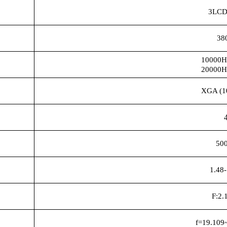
3LCD
38
1000
2000
XGA (1
50
1.48-
F:2.
f=19.10