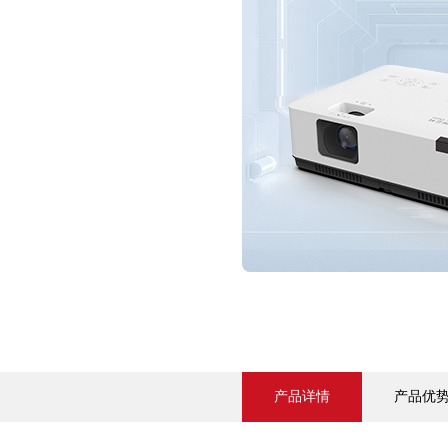
产品详情
产品优