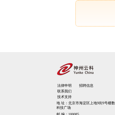
法律申明
招聘信息
联系我们
技术支持
地 址：
北京市海淀区上地9街9号楼
科技广场
邮 编：
100085