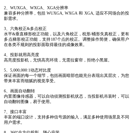
2
、
WUXGA
、
WXGA
、
XGA
分辨率
兼容多种分辨率
,
包括
WUXGA, WXGA
和
XGA,
适应不同场合的投
影需求。
3
、六角校正
&
多点校正
水平
&
垂直梯形校正功能，以及六角校正，枕形
/
桶形失真校正，更有
多点梯形校正功能，支持187个点的校正。调整操作简便，确保用户
在各类不规则的投影面取得最佳的成像效果。
4
、投影就用高亮度
高亮度投影机，无惧高亮环境，无需拉窗帘，拒绝小黑屋。
5
、
5,000,000:1
动态对比度
保证画面的每一个细节，包括画面暗部也能充分表现出其层次，为您
带来丰富而细腻的视觉享受。
6
、画面自动翻转
内置图像传感器，可以自动侦测投影机状态，当投影机吊装时，可以
自动翻转图像，易于使用。
7
、接口丰富
丰富的端口设计，支持多种信号源的输入，满足多种使用场景及不同
用户需求。
8
、
360°
全方位投影，随心安装