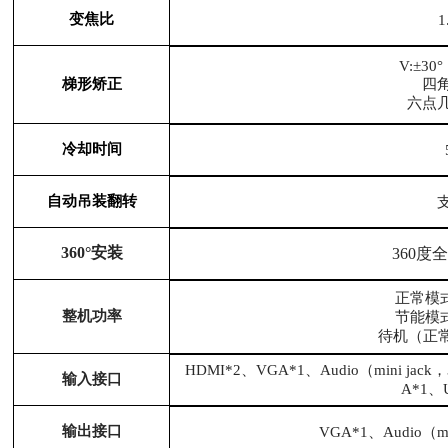
变焦比
1
V:±30°
梯形矫正
四
六点
冷却时间
自动吊装翻转
360°安装
360度
正常模式
整机功率
节能模式
待机（正常
HDMI*2、VGA*1、Audio（mini jack
输入接口
A*1、U
输出接口
VGA*1、Audio（mi