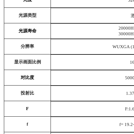
52
光源类型
2000
光源寿命
3000
分辨率
WUXGA (19
显示画面比例
1
对比度
500
投射比
1.3
F
F:1.
f
f= 19.