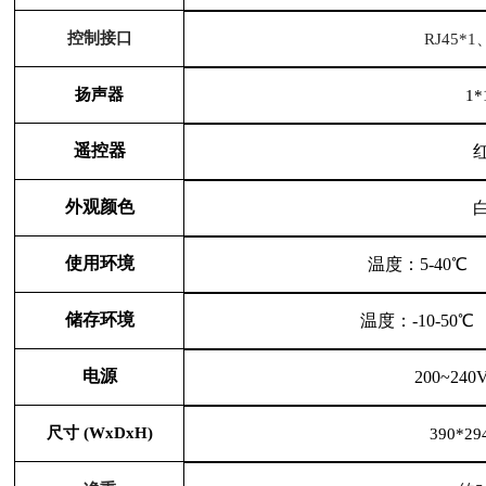
控制接口
RJ45*1
扬声器
1*
遥控器
外观颜色
使用环境
温度：5-40℃
储存环境
温度：-10-50
电源
200~240
尺寸 (WxDxH)
390*29