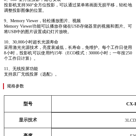
投影机支持
360°
全方位投影，可以通过菜单将画面无损平移，轻松地
调整投影图像的位置。
9
、
Memory Viewer
，轻松播放图片、视频
Memory Viewer
功能可以播放存储在
USB
存储器里的视频和图片。可
将
USB
中的图片设置成幻灯片放映。
10
、
30,000
小时超长光源寿命
采用激光光源技术，亮度衰减低，长寿命，免维护。每个工作日使用
8
小时，投影机可以使用约
15
年（
ECO
模式：
30000
小时；一年按
250
个工作日计算）。
11、无线投屏功能
支持原厂无线投屏
（选配）。
规格参数
型号
CX-
显示技术
3LCD
亮度