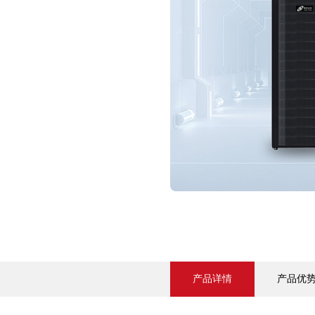
产品详情
产品优