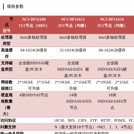
规格参数
节
NCS
DFS1100
NCS
DFS1612
NCS
DFS1616
点
1U1节点（MDS）
2U1节点（均衡）
3U1节点（均衡）
型号
处理器
Intel多
核处理器
Intel
多
核处理器
Intel
多
核处理器
类型
高速缓
6
4-
1024
GB
缓存
32
-
1024
GB
缓存
48
-
1024
GB
缓存
存
支持磁
企业
级
SSD
/SAS
硬
企业级
企业级
盘类型
盘
/PCIE
卡
SSD/SAS/SATA
硬
SSD/SAS/SATA硬
盘
/PCIE
卡
盘
/PCIE
卡
网络数
2*10GbE
2
*1GbE
2*10GbE
2
*1GbE
可
2*10GbE
2
*1GbE
据接口
可升级
升级
可升级
硬盘规
4块SSD/SAS节点
14块
18块
格数量
SSD/SAS/SATA
SSD/SAS/SATA节
（最
节点
点
大）
访问协议
iSCSI、NFS、CIFS、FTP、HTTP、POSIX
、
FC
纠删支持
N（最大支持18个节点）+M(1、2、3、4节点)
统一命名空间
提供统一的存储访问目录和空间