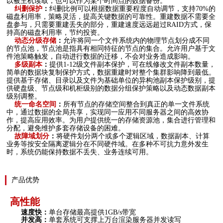
以被主机读取，也可以作为某个时间点的数据备份。
纠删保护
：
纠删比例可以根据数据重要程度自动调节，支持
70%的
磁盘利用率，策略灵活，提高关键数据的可靠性。重建数据不需要全
盘参与，只需要重建丢失的部分，重建速度远远超过RAID方式，保
持高的磁盘利用率，节约投资。
动态分级存储
：
允许将同一个文件系统内的物理节点划分成不同
的节点池，节点池是指具有相同特征的节点的集合。允许用户基于文
件池策略触发，自动进行数据的迁移，不会对业务造成影响。
多级副本
：
提供
1-12级文件副本保护，可在线修改文件副本数量，
简单的数据块复制保护方式，数据重建时对整个集群影响降到最低。
提供基于存储、目录以及文件为基础单位的异构池副本保护级别，提
供硬盘级、节点级和机柜级别的数据分组保护策略以及动态数据副本
级别调整。
统一命名空间
：
所有节点的存储空间整合到真正的单一文件系统
中，通过数据的全局共享，实现同一应用不同服务器之间的高效协
作，提高应用效率。为用户提供统一的存储资源池，集合进行管理和
分配，避免维护多套存储设备的困难。
故障域划分
：
将硬件划分两个或多个逻辑区域，数据副本、计算
业务等按安全隔离逻辑分在不同硬件域。在多种不可抗力意外发生
时，系统仍能保持数据不丢失、业务连续可用。
产品优势
高性能
速度快：
单台存储最高提供
1GB/s带宽
并发高：
单套系统可支撑上万台渲染服务器并发读写