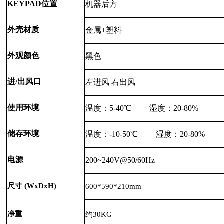
KEYPAD位置
机器后方
外壳材质
金属+塑料
外观颜色
黑色
进/出风口
左进风 右出风
使用环境
温度：5-40℃ 湿度：20-80%
储存环境
温度：-10-50℃ 湿度：20-80%
电源
200~240V@50/60Hz
尺寸 (WxDxH)
600*590*210mm
净重
约30KG