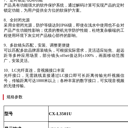
7
、定时锁定
/
试用功能
产品具有功能强大的软件保护系统，通过解码计算可实现产品的定时
锁定功能，为用户提供全方位的软保护方案。
8
、全封闭光源
采用全密闭光源，防护等级达到
IP66
级，即使在浅水中使用也不会对
产品产生功能性影响；优质的整机光学防护性能，杜绝复杂极端的工
程使用环境下灰尘对产品核心部件的影响。
9
、多款镜头匹配，安装、调整更便捷
可以匹配多款品牌原装镜头，可根据实际需求，灵活适应短焦、超远
距等多种应用场景，部分镜头
offset
值达到
±100%
，画面移动范围
广，安装灵活。
10
、
LC
光纤直连，音视频接口丰富
光纤接口，无需跳线直接通过
LC
接口即可长距离传输光纤视频信
号，传输距离可达
1000
米以上；各种丰富的数字接口，可实现音视频
的无缝传输。
规格参数
型号
CX-L3501U