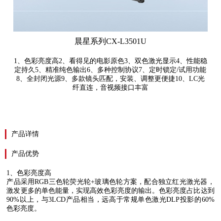
晨星系列CX-L3501U
1、色彩亮度高2、看得见的电影原色3、双色激光显示4、性能稳
定持久5、精准纯色输出6、多种控制协议7、定时锁定/试用功能
8、全封闭光源9、多款镜头匹配，安装、调整更便捷10、LC光
纤直连，音视频接口丰富
产品详情
产品优势
1
、色彩亮度高
产品采用
RGB
三色轮荧光轮
+
玻璃色轮方案，配合独立红光激光器，
激发更多的单色能量，实现高效色彩亮度的输出。色彩亮度占比达到
90%
以上，与
3LCD
产品相当，远高于常规单色激光
DLP
投影的
60%
色彩亮度。