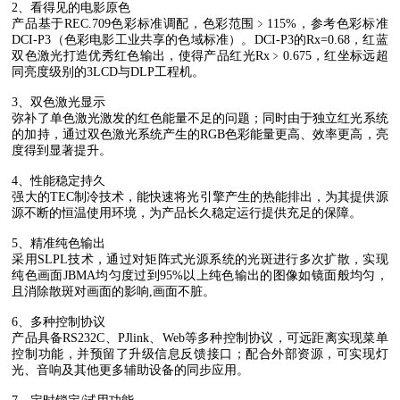
2
、看得见的电影原色
产品基于
REC.709
色彩标准调配，色彩范围﹥
115%
，参考色彩标准
DCI-P3
（色彩电影工业共享的色域标准）。
DCI-P3
的
Rx=0.68
，红蓝
双色激光打造优秀红色输出，使得产品红光
Rx
﹥
0.675
，红坐标远超
同亮度级别的
3LCD
与
DLP
工程机。
3
、双色激光显示
弥补了单色激光激发的红色能量不足的问题；同时由于独立红光系统
的加持，通过双色激光系统产生的
RGB
色彩能量更高、效率更高，亮
度得到显著提升。
4
、性能稳定持久
强大的
TEC
制冷技术，能快速将光引擎产生的热能排出，为其提供源
源不断的恒温使用环境，为产品长久稳定运行提供充足的保障。
5
、精准纯色输出
采用
SLPL
技术，通过对矩阵式光源系统的光斑进行多次扩散，实现
纯色画面
JBMA
均匀度过到
95%
以上纯色输出的图像如镜面般均匀，
且消除散斑对画面的影响
,
画面不脏。
6
、多种控制协议
产品具备
RS232C
、
PJlink
、
Web
等多种控制协议，可远距离实现菜单
控制功能，并预留了升级信息反馈接口；配合外部资源，可实现灯
光、音响及其他更多辅助设备的同步应用。