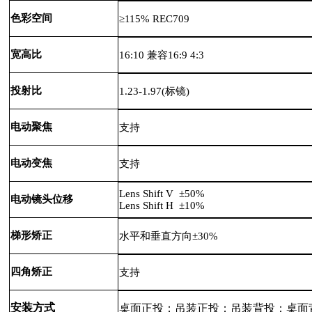
色彩空间
≥115% REC709
宽高比
16:10 兼容16:9 4:3
投射比
1.23-1.97(标镜)
电动聚焦
支持
电动变焦
支持
Lens Shift V ±50%
电动镜头位移
Lens Shift H ±10%
梯形矫正
水平和垂直方向±30%
四角矫正
支持
安装方式
桌面正投；吊装正投；吊装背投；桌面