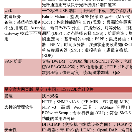
光纤通道距离取决于光纤线缆和端口速率
USB
一个标准
USB
端口，用于固件下载、支持保存以
构造服务
Fabric Vision
；监测和警报策略套件
(MAPS)
备注：某些构造服务
(QoS)
；构造性能影响
(FPI)
监测； 慢漏设备隔离
不适用或在
Access
区、端口
/WWN
分区、广播分区、对等分区、目
Gateway
模式下不可
调配
(DFP)
；动态路径选择
(DPS)
；扩展构造；
用
帧重定向；基于帧的中继；
FSPF
；集成路由；
器；
NPIV
；时间服务器；注册状态更改通知
(RSC
单名称服务器
(SNS)
；虚拟构造（逻辑交换机
(RDP)
SAN
扩展
支持
DWDM
、
CWDM
和
FC-SONET
设备；光
密
(AES-GCM-256)
；
BB
信用恢复；
FCIP
；
IP
扩
数据压缩；快速写入；读
/
写磁带加速；
QoS
星空官方网页版_星空（中国）
DS7720B
光纤交换
管理
技术规格
HTTP
；
SNMP v1/v3
（
FE MIB
、
FC
管理
MIB
支持的管理软件
NTP v3
；高级
Web
工具；
SANnav
管理门
EZSwitchSetup
；命令行界面
(CLI)
；符合
SMI-S
功能的试用许可证
DH-CHAP
（交换机与终端设备之间）；
FCAP
安全性
IP
筛选；带
IPv6
的
LDAP
；
OpenLDAP
；端口