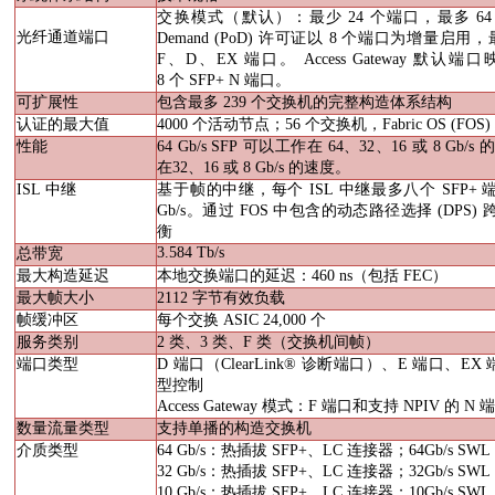
交换模式（默认）：最少
24
个端口，最多
6
光纤通道端口
Demand (PoD)
许可证以
8
个端口为增量启用，
F
、
D
、
EX
端口。
Access Gateway
默认端口
8
个
SFP+ N
端口。
可扩展性
包含最多
239
个交换机的完整构造体系结构
认证的最大值
4000
个活动节点；
56
个交换机，
Fabric OS (FOS
性能
64 Gb/s SFP
可以工作在
64
、
32
、
16
或
8 Gb/s
在
32
、
16
或
8 Gb/s
的速度。
ISL
中继
基于帧的中继，每个
ISL
中继最多八个
SFP+
Gb/s
。通过
FOS
中包含的动态路径选择
(DPS)
衡
3.584 Tb/s
总带宽
最大构造延迟
本地交换端口的延迟：
460 ns
（包括
FEC
）
最大帧大小
2112
字节有效负载
帧缓冲区
每个交换
ASIC 24,000
个
服务类别
2
类、
3
类、
F
类（交换机间帧）
端口类型
D
端口（
ClearLink
®
诊断端口）、
E
端口、
EX
型控制
Access Gateway
模式：
F
端口和支持
NPIV
的
N
数量流量类型
支持单播的构造交换机
介质类型
64 Gb/s
：热插拔
SFP+
、
LC
连接器；
64Gb/s SWL
32 Gb/s
：热插拔
SFP+
、
LC
连接器；
32Gb/s SWL
10 Gb/s
：热插拔
SFP+
、
LC
连接器；
10Gb/s SWL