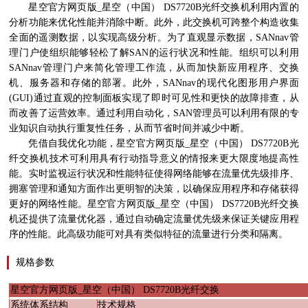
星空官方网页版_星空（中国）
DS7720B
光纤交换机利用内置的
分析功能来优化性能并消除中断。此外，此交换机可跨整个构造收集
全面的遥测数据，以实现高级分析。为了直观显示数据，
SANnav
管
理门户使组织能够轻松了解
SAN
的运行状况和性能。组织可以利用
SANnav
管理门户来简化管理工作流，从而加快新应用程序、交换
机、服务器和存储的部署。此外，
SANnav
的现代化图形用户界面
(GUI)
通过直观的控制面板实现了即时可见性和更快的故障排查，从
而改善了运营效率。通过利用自动化，
SAN
管理员可以利用有限的专
业知识自动执行重复性任务，从而节省时间并减少中断。
凭借自我优化功能，星空官方网页版_星空（中国）
DS7720B
光
纤交换机技术可利用具有行动指导意义的情报来更大限度地提高性
能。实时监视运行状况和性能特征使得网络能够在流量优先级排序、
拥塞管理和通知方面作出更明智的决策，以确保应用程序和存储获得
更好的网络性能。星空官方网页版_星空（中国）
DS7720B
光纤交换
机还提供了流量优化器，通过自动确定流量优先级来保证关键应用程
序的性能。此高级功能可对具有类似特征的流量进行分类和隔离。
规格参数
星空官方网页版_星空（中国）
DS7720B
光纤交换
系统体系结构
技术规格