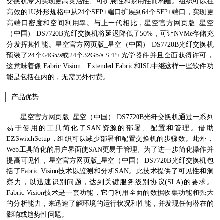
交换机专为实现更高灵活性、可扩展性和易用性而构建。组织可以在
高效的
1U
外形规格中从
24
个
SFP+
端口扩展到
64
个
SFP+
端口，实现更
高端口密度和空间利用率。与上一代相比，星空官方网页版_星空
（中国）
DS7720B
光纤交换机将延迟降低了
50%
，可让
NVMe
存储充
分发挥其性能。星空官方网页版_星空（中国）
DS7720B
光纤交换机
预装了
24
个
64Gb/s
或
24
个
32Gb/s SFP+
光学器件并且全面获得许可，
这意味着像
Fabric Vision
、
Extended Fabric
和
ISL
中继这样一些软件功
能是包括在内的，无需另外付费。
产品优势
星空官方网页版_星空（中国）
DS7720B
光纤交换机通过一系列
易于使用的工具简化了
SAN
资源的部署、配置和管理。借助
EZSwitchSetup
，组织可以减少部署和配置交换机的步骤数。此外，
Web
工具简化的用户界面使
SAN
更易于管理。为了进一步简化操作并
提高可见性，星空官方网页版_星空（中国）
DS7720B
光纤交换机包
括了
Fabric Vision
技术以监测和分析
SAN
。此技术提供了可见性和洞
察力，以迅速识别问题，达到关键服务级别协议
(SLA)
的要求。
Fabric Vision
技术是一套功能，它们利用全面的数据收集功能和强大
的分析能力，来迅速了解环境的运行状况和性能，并发现任何潜在的
影响或趋势性问题。