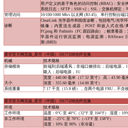
用户定义的基于角色的访问控制
(RBAC)
；安全
系统日志；
SFTP
；
SSH v2
；
SSL
；交换机绑定；
管理访问
10/100/1000 Mb/s
以太网
(RJ-45)
、串行控制台端
ClearLink
光学器件和线缆诊断，包括电气
/
光学
诊断
镜像；内置流生成器；
POST
和嵌入式在线
/
FCping
和
Pathinfo
（
FC
跟踪路由）；帧查看器；
学器件运行状况监测；电源监测；
RAStrace
测
(RRD)
星空官方网页版_星空（中国）
DS7720B
光纤交换
机械
技术规格
存储模块
前端到后端通风；非端口侧排出；后端电源，
吸入；后端电源，
1U
宽度：
440.00
毫米（
17.32
英寸） 高：
43.90
毫
大小
深度：
355.60
毫米（
14.00
英寸）
系统重量
7.17
千克（
15.8
磅），含两个电源
FRU
，不含
星空官方网页版_星空（中国）
DS7720B
光纤交换
环境
技术规格
工作环境
温度：
0
°
C
至
40
°
C
（
32
°
F
至
104
°
F
） 湿度：
10
非工作环境
温度：
-25
°
C
至
70
°
C
（
-13
°
F
至
158
°
F
）
湿度：
10%
至
90%
（非冷凝）