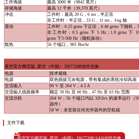
工作海拔
最高
3000
米（
9842
英尺）
存储海拔
最高
12
千米（
39,370
英尺）
冲击
工作时：最高
20 G
，
6 ms
，半正弦
非工作时：半正弦，
33 G
，
11 ms
，
3/eg
轴
震动
工作时：
0.25 grms
下正弦，
0.40 grms
下随机，
非工作时：
0.5 grms
下
5 Hz
；
1.0 grms
下
10
grms
下
3-500 Hz
（随机振动）
散热
56
个端口，
901 Btu/hr
星空官方网页版_星空（中国）
DS7720B
光纤交换
电源
技术规格
电源
双热插拔冗余电源，带有集成的系统冷却风扇
交流输入
90 V
至
264 V
，
4.5 A
交流输入线路频率
额定
50 Hz
至
60 Hz
，
47 Hz
至
63 Hz
范围
交流功耗
264 W
：
56
个端口均以
32Gb/s
的速率运行（
5
器件）
58 W
：未安装任何光学器件的空机箱
文件下载
星空官方网页版_星空（中国） DS7720B SAN光纤交换