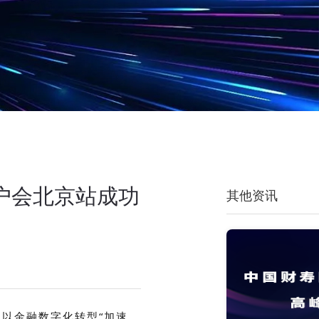
户会北京站成功
其他资讯
展以金融数字化转型“加速