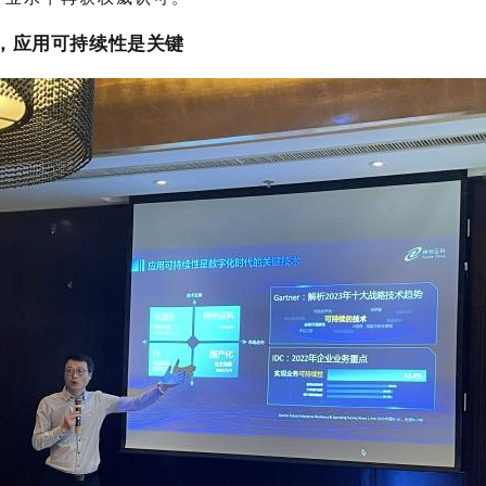
，
应用可持续性是关键