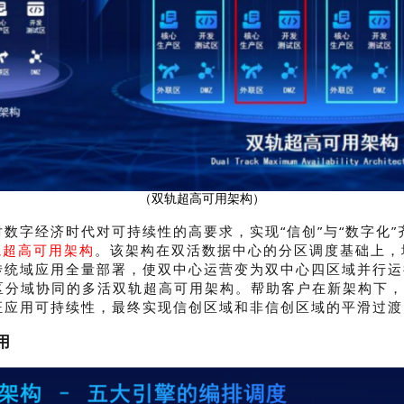
（双轨超高可用架构）
数字经济时代对可持续性的高要求，实现“信创”与“数字化
轨超高可用架构
。该架构在双活数据中心的分区调度基础上，
传统域应用全量部署，使双中心运营变为双中心四区域并行运
区分域协同的多活双轨超高可用架构。帮助客户在新架构下，
证应用可持续性，最终实现信创区域和非信创区域的平滑过渡
用