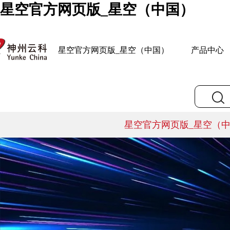
星空官方网页版_星空（中国）
星空官方网页版_星空（中国）
产品中心
星空官方网页版_星空（