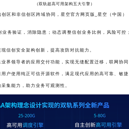
双轨超高可用架构五大引擎
（
）
信创区和非信创区跨域协同，星空官方网页版_星空（中国） 
创业务验证，消除隐患；动态调整信创业务比例，风险可控
实现信创安全架构创新，提高攻防对抗能力。
承业界领导者的应用交付功能，实现无缝配置迁移，联网协同
保用户使用纯正可信开源软件，满足现代应用的高可靠、敏捷
的采集能力，助力业务可观测性。