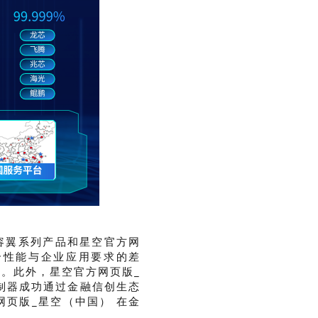
容翼系列产品和星空官方网
合性能与企业应用要求的差
。此外，星空官方网页版_
制器
成功通过金融信创生态
页版_星空（中国） 在金