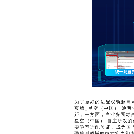
为了更好的适配双轨超高
页版_星空（中国） 通
距；一方面，当业务面对
星空（中国） 自主研发的
实验室适配验证
，成为国
融信创领域的技术实力和