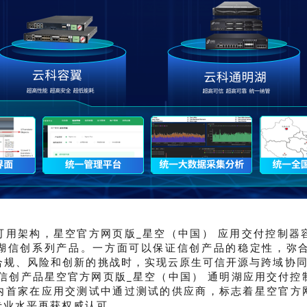
可用架构，星空官方网页版_星空（中国） 应用交付控制器
明湖信创系列产品。一方面可以保证信创产品的稳定性，弥
合规、风险和创新的挑战时，实现云原生可信开源与跨域协同
信创产品星空官方网页版_星空（中国） 通明湖应用交付控
内首家在应用交测试中通过测试的供应商，标志着星空官方网
专业水平再获权威认可。