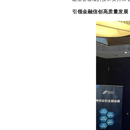
引领金融信创高质量发展