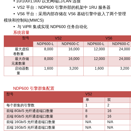
•
10/100/1,000
以太网端口
/LAN
连接
•
VS2
平台：
NDP600
引擎外部的机架中
1RU
服务器
•
VS6
平台：采用内部存储在
VS6
基础引擎中嵌入了两个管理
模块和控制站
(MMCS)
•
与
ViPR
集成实现
NDP600
任务自动化
系统容量
型号
VS2
VS6
NDP600-L
NDP600-C
NDP600-L
NDP600-C
最大虚拟
8,000
16,000
12,000
24,000
卷数量
最大存储
8,000
16,000
12,000
24,000
元素数量
启动器数
1,600
3,200
1,600
3,200
量
NDP600
引擎群集配置
型号
VS2
单
双
每个群集的引擎数
1
2
前端
8Gb/S
光纤通道端口数量
8
16
后端
8Gb/S
光纤通道端口数量
8
16
前端
16Gb/S
光纤通道端口数量
N/A
N/A
后端
16Gb/S
光纤通道端口数量
N/A
N/A