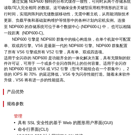
通过实施
NDP600
独特的分布式缓存一致性，可同时从两个存储系统
读取
/
写入完全相同 的数据。这可确保业务关键型应用程序情形的正常运
行时间，实现跨阵列的无缝数据移动性，无需中断主机，从而能消除技术
更新、负载平衡和基础架构维护等情形中的各种计划内宕机实例。连接
至
NDP600
的存储系统可位于单个数据中心
(NDP600-L)
中， 也可以相隔
一段距离
(NDP600-C)
。
NDP600
引擎是
NDP600
群集中的核心构造块，在单个机架中可配置
单、双或四引擎。
VS6
是最新一代的
NDP600
引擎。
NDP600
群集配置
了所有
VS6
引擎或所有
VS2
引擎，具有单、双或四选项。
适用于全闪存的
NDP600
是功能齐全的一体化解决方案，具有无限制的软
件许可证，可用于 一个或多个全闪存阵列上的任何容量。适用于全闪存
的
NDP600
可提供
VS6
或
VS2
引擎（型号不能组合在一个群集中）。
2
倍的
IOPS
和
70%
的延迟降低，
VS6
专为闪存性能打造。随着未来软件
升级，
VS6
将有进一步的性能提高。
产品优势
规格参数
管理
•
具有
SSL
安全性的基于
Web
的图形用户界面
(GUI)
•
命令行界面
(CLI)